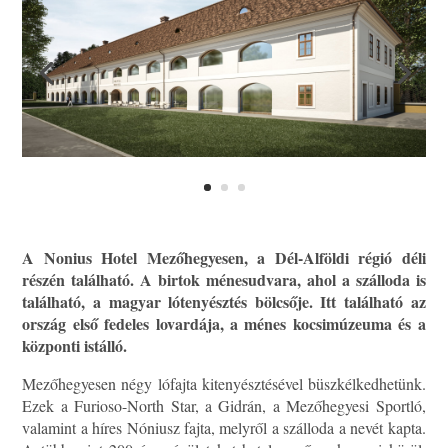
A Nonius Hotel Mezőhegyesen, a Dél-Alföldi régió déli
részén található. A birtok ménesudvara, ahol a szálloda is
található, a magyar lótenyésztés bölcsője. Itt található az
ország első fedeles lovardája, a ménes kocsimúzeuma és a
központi istálló.
Mezőhegyesen négy lófajta kitenyésztésével büszkélkedhetünk.
Ezek a Furioso-North Star, a Gidrán, a Mezőhegyesi Sportló,
valamint a híres Nóniusz fajta, melyről a szálloda a nevét kapta.