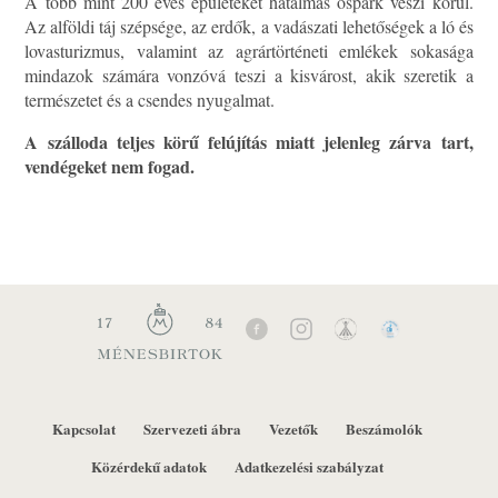
A több mint 200 éves épületeket hatalmas őspark veszi körül.
Az alföldi táj szépsége, az erdők, a vadászati lehetőségek a ló és
lovasturizmus, valamint az agrártörténeti emlékek sokasága
mindazok számára vonzóvá teszi a kisvárost, akik szeretik a
természetet és a csendes nyugalmat.
A szálloda
teljes körű felújítás miatt
jelenleg zárva tart,
vendégeket nem fogad.
Kapcsolat
Szervezeti ábra
Vezetők
Beszámolók
Közérdekű adatok
Adatkezelési szabályzat