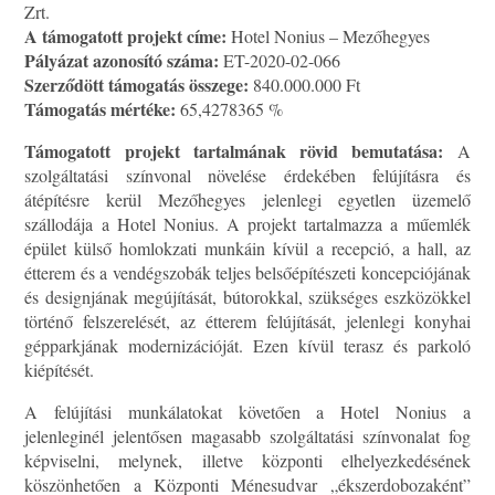
Zrt.
A támogatott projekt címe:
Hotel Nonius – Mezőhegyes
Pályázat azonosító száma:
ET-2020-02-066
Szerződött támogatás összege:
840.000.000 Ft
Támogatás mértéke:
65,4278365 %
Támogatott projekt tartalmának rövid bemutatása:
A
szolgáltatási színvonal növelése érdekében felújításra és
átépítésre kerül Mezőhegyes jelenlegi egyetlen üzemelő
szállodája a Hotel Nonius. A projekt tartalmazza a műemlék
épület külső homlokzati munkáin kívül a recepció, a hall, az
étterem és a vendégszobák teljes belsőépítészeti koncepciójának
és designjának megújítását, bútorokkal, szükséges eszközökkel
történő felszerelését, az étterem felújítását, jelenlegi konyhai
gépparkjának modernizációját. Ezen kívül terasz és parkoló
kiépítését.
A felújítási munkálatokat követően a Hotel Nonius a
jelenleginél jelentősen magasabb szolgáltatási színvonalat fog
képviselni, melynek, illetve központi elhelyezkedésének
köszönhetően a Központi Ménesudvar „ékszerdobozaként”